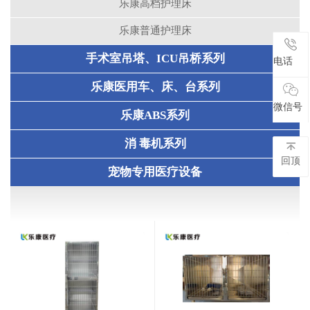
乐康高档护理床
乐康普通护理床
手术室吊塔、ICU吊桥系列
电话
电话
乐康医用车、床、台系列
微信号
微信号
乐康ABS系列
消 毒机系列
回顶
宠物专用医疗设备