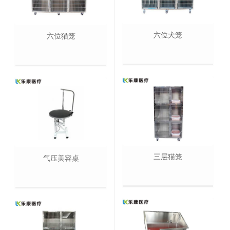
六位犬笼
六位猫笼
三层猫笼
气压美容桌