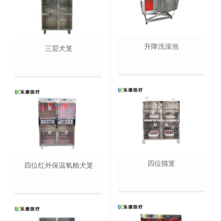
升降洗澡池
三层犬笼
四位猫笼
四位红外保温氧舱犬笼