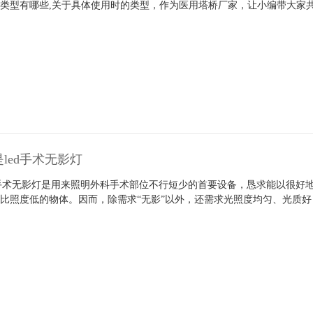
类型有哪些,关于具体使用时的类型，作为医用塔桥厂家，让小编带大家
ed手术无影灯
手术无影灯是用来照明外科手术部位不行短少的首要设备，恳求能以很好
比照度低的物体。因而，除需求“无影”以外，还需求光照度均匀、光质
脏器的色差。此外，无影灯还须能长时刻地持续作业，而不散宣布过量的
外科手术区域中的安排单调。