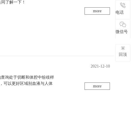
共同了解一下！
more
电话
电话
微信号
微信号
回顶
2021-12-10
地查询处于切断和体腔中纷歧样
好，可以更好区域别血液与人体
more
热，因为过热会使手术者不适，