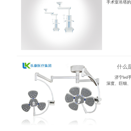
手术室吊塔的
什么是l
济宁led
深度、巨细、
别的安排、
也会使处在