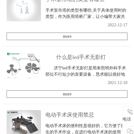
手术室吊塔的类型有哪些,关于具体使用时的
类型，作为医用塔桥厂家，让小编带大家共
同了解一下！
2022-12-17
more
什么是led手术无影灯
济宁led手术无影灯是用来照明外科手术
部位不行短少的首要设备，恳求能以很好地
查询处于切断和体腔中纷歧样深度、巨细、
2021-12-10
比照度低的物体。因而，除需求“无影”以
外，还需求光照度均匀、光质好，可以更好
more
区域别血液与人体别的安排、脏器的色差。
此外，无影灯还须能长时刻地持续作业，而
不散宣布过量的热，因为过热会使手术者不
电动手术床使用禁忌
适，也会使处在外科手术区域中的安排单
电话
电话
调。
电动手术床​的便利性是很好的，它方便了医
生的手术作业，在进行电动手术床的使用